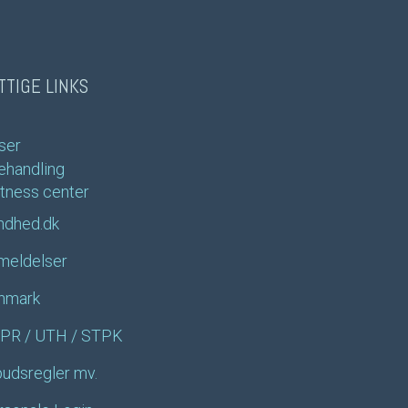
TTIGE LINKS
ser
ehandling
itness center
ndhed.dk
meldelser
nmark
PR / UTH / STPK
udsregler mv. 