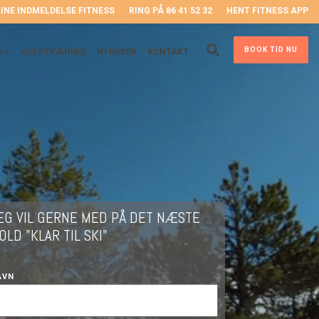
INE INDMELDELSE FITNESS
RING PÅ 86 41 52 32
HENT FITNESS APP
BOOK TID NU
S
HOLDTRÆNING
NYHEDER
KONTAKT
EG VIL GERNE MED PÅ DET NÆSTE
OLD "KLAR TIL SKI"
AVN