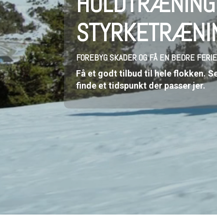
HOLDTRÆNING
STYRKETRÆNIN
FOREBYG SKADER OG FÅ EN BEDRE FERIE
Få et godt tilbud til hele flokken. 
finde et tidspunkt der passer jer.