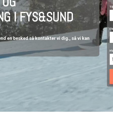
 OG
T
G I FYS&SUND
E
Send en besked så kontakter vi dig., så vi kan
H