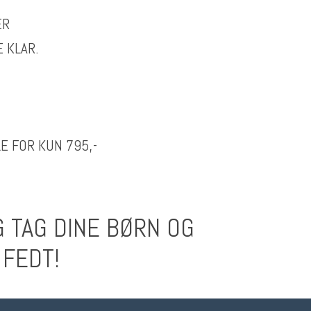
ER
E KLAR.
E FOR KUN 795,-
G TAG DINE BØRN OG
FEDT!