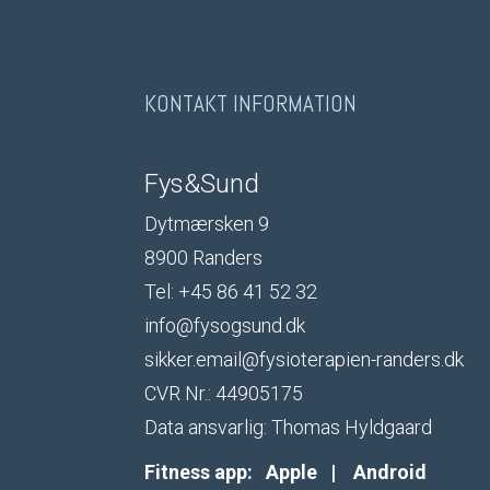
KONTAKT INFORMATION
Fys&Sund
Dytmærsken 9
8900 Randers
Tel: +45 86 41 52 32
info@fysogsund.dk
sikker.email@fysioterapien-randers.dk
CVR Nr.: 44905175
Data ansvarlig: Thomas Hyldgaard
Fitness app:
Apple
|
Android