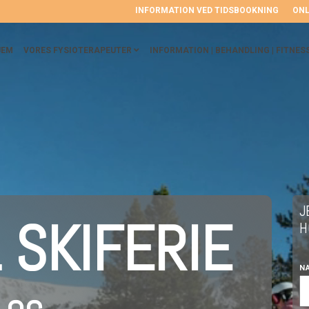
INFORMATION VED TIDSBOOKNING
ONL
JEM
VORES FYSIOTERAPEUTER
INFORMATION | BEHANDLING | FITNES
J
L SKIFERIE
H
N