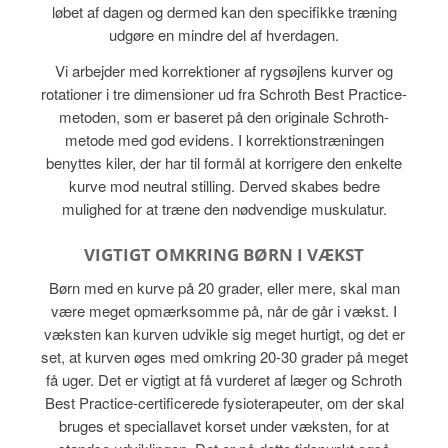
løbet af dagen og dermed kan den specifikke træning
udgøre en mindre del af hverdagen.
Vi arbejder med korrektioner af rygsøjlens kurver og
rotationer i tre dimensioner ud fra Schroth Best Practice-
metoden, som er baseret på den originale Schroth-
metode med god evidens. I korrektionstræningen
benyttes kiler, der har til formål at korrigere den enkelte
kurve mod neutral stilling. Derved skabes bedre
mulighed for at træne den nødvendige muskulatur.
VIGTIGT OMKRING BØRN I VÆKST
Børn med en kurve på 20 grader, eller mere, skal man
være meget opmærksomme på, når de går i vækst. I
væksten kan kurven udvikle sig meget hurtigt, og det er
set, at kurven øges med omkring 20-30 grader på meget
få uger. Det er vigtigt at få vurderet af læger og Schroth
Best Practice-certificerede fysioterapeuter, om der skal
bruges et speciallavet korset under væksten, for at