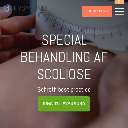
INFORMATION VED TIDSBOOKNING
BOOK TID NU
ONLINE INDMELDELSE FITNESS
RING PÅ 86 41 52 32
HENT FITNESS APP
SPECIAL
BEHANDLING AF
SCOLIOSE
Schroth best practice
RING TIL FYS&SUND