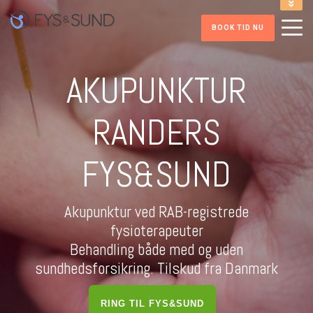
INFORMATION VED TIDSBOOKNING
BOOK TID NU
ONLINE INDMELDELSE FITNESS
RING PÅ 86 41 52 32
AKUPUNKTUR
HENT FITNESS APP
RANDERS
FYS&SUND
Akupunktur ved RAB-registrede
fysioterapeuter
Behandling både med og uden
sundhedsforsikring. Tilskud fra Danmark
RING TIL FYS&SUND