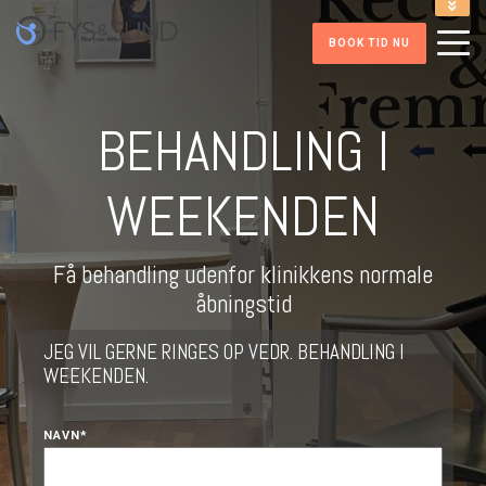
INFORMATION VED TIDSBOOKNING
BOOK TID NU
ONLINE INDMELDELSE FITNESS
RING PÅ 86 41 52 32
HENT FITNESS APP
BEHANDLING I
WEEKENDEN
Få behandling udenfor klinikkens normale
åbningstid
JEG VIL GERNE RINGES OP VEDR. BEHANDLING I
WEEKENDEN.
NAVN
*