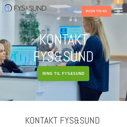
INFORMATION VED TIDSBOOKNING
BOOK TID NU
ONLINE INDMELDELSE FITNESS
RING PÅ 86 41 52 32
HENT FITNESS APP
KONTAKT
FYS&SUND
RING TIL FYS&SUND
KONTAKT FYS&SUND