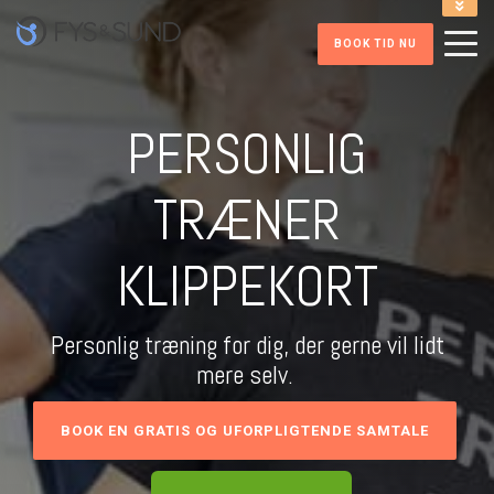
INFORMATION VED TIDSBOOKNING
BOOK TID NU
ONLINE INDMELDELSE FITNESS
RING PÅ 86 41 52 32
HENT FITNESS APP
PERSONLIG
TRÆNER
KLIPPEKORT
Personlig træning for dig, der gerne vil lidt
mere selv.
BOOK EN GRATIS OG UFORPLIGTENDE SAMTALE