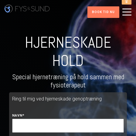
INFORMATION VED TIDSBOOKNING
BOOK TID NU
ONLINE INDMELDELSE FITNESS
RING PÅ 86 41 52 32
HENT FITNESS APP
HJERNESKADE
HOLD
Special hjernetræning på hold sammen med
fysioterapeut
Ring til mig ved hjerneskade genoptræning
NAVN
*